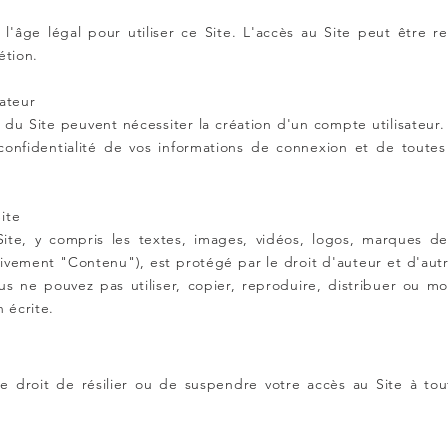
 l'âge légal pour utiliser ce Site. L'accès au Site peut être 
étion.
sateur
s du Site peuvent nécessiter la création d'un compte utilisateur
confidentialité de vos informations de connexion et de toutes 
ite
ite, y compris les textes, images, vidéos, logos, marques d
ivement "Contenu"), est protégé par le droit d'auteur et d'autre
Vous ne pouvez pas utiliser, copier, reproduire, distribuer ou m
n écrite.
e droit de résilier ou de suspendre votre accès au Site à t