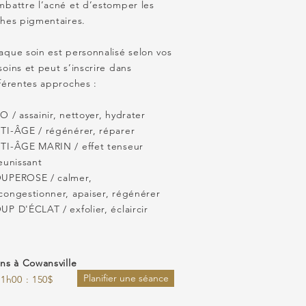
mbattre l’acné et d’estomper les
ches pigmentaires.
aque soin est personnalisé selon vos
oins et peut s’inscrire dans
fférentes approches :
 / assainir, nettoyer, hydrater
TI-ÂGE / régénérer, réparer
TI-ÂGE MARIN / effet tenseur
eunissant
UPEROSE / calmer,
congestionner, apaiser, régénérer
P D'ÉCLAT / exfolier, éclaircir
ins à Cowansville
Planifier une séance
1h00 : 150$