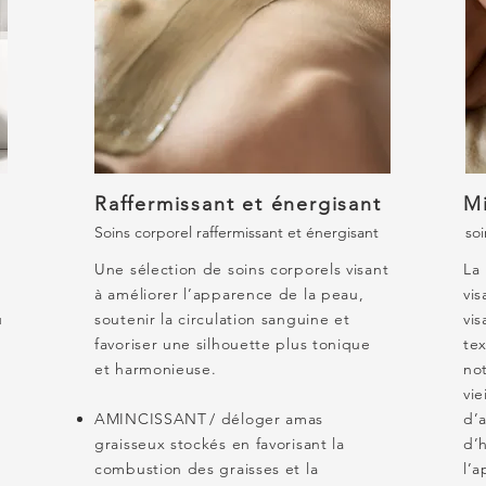
Raffermissant et énergisant
M
Soins corporel raffermissant et énergisant
soi
Une sélection de soins corporels visant
La
à améliorer l’apparence de la peau,
vi
u
soutenir la circulation sanguine et
vis
favoriser une silhouette plus tonique
tex
et harmonieuse.
no
vie
AMINCISSANT / déloger amas
d’
graisseux stockés en favorisant la
d’
combustion des graisses et la
l’