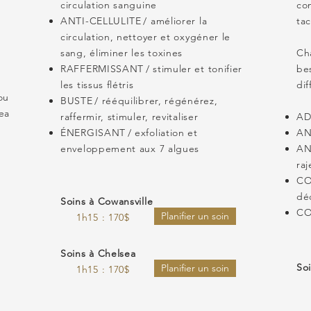
circulation sanguine
co
ANTI-CELLULITE / améliorer la
ta
circulation, nettoyer et oxygéner le
sang, éliminer les toxines
Ch
RAFFERMISSANT / stimuler et tonifier
bes
les tissus flétris
di
ou
BUSTE / rééquilibrer, régénérez,
ea
raffermir, stimuler, revitaliser
ADO
ÉNERGISANT / exfoliation et
AN
enveloppement aux 7 algues
AN
raj
CO
dé
Soins à Cowansville
COU
Planifier un soin
1h15 : 170$
Soins à Chelsea
So
Planifier un soin
1h15 : 170$