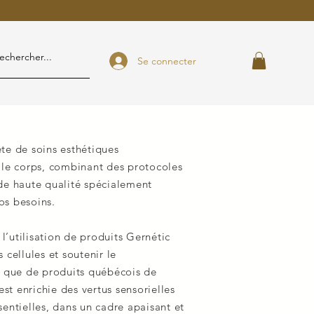
Se connecter
e de soins esthétiques
t le corps, combinant des protocoles
 de haute qualité spécialement
os besoins.
’utilisation de produits Gernétic
 cellules et soutenir le
si que de produits québécois de
t enrichie des vertus sensorielles
sentielles, dans un cadre apaisant et