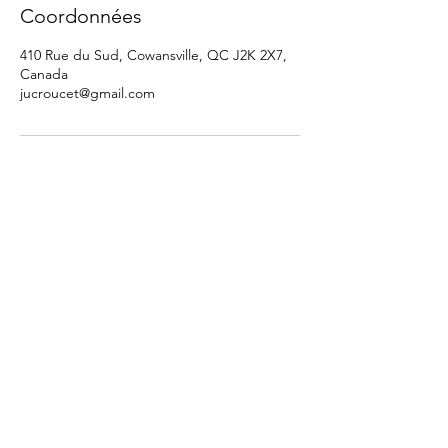
Coordonnées
410 Rue du Sud, Cowansville, QC J2K 2X7,
Canada
jucroucet@gmail.com
À PROPOS
MASSOTHÉRAPIE
TAROT ET NUMÉROLOGIE