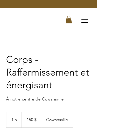
Corps -
Raffermissement et
énergisant
À notre centre de Cowansville
150 dollars
canadiens
1 h
1
150 $
Cowansville