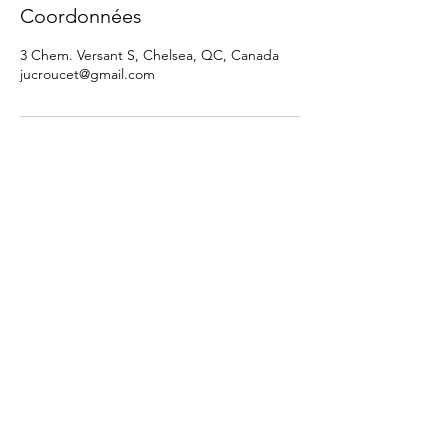
Coordonnées
3 Chem. Versant S, Chelsea, QC, Canada
jucroucet@gmail.com
À PROPOS
MASSOTHÉRAPIE
TAROT ET NUMÉROLOGIE
CURES