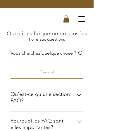
Questions fréquemment posées
Foire aux questions
Général
Qu'est-ce qu'une section
FAQ?
Une section FAQ peut être utilisée
pour répondre rapidement aux
Pourquoi les FAQ sont-
elles importantes?
questions fréquemment posées