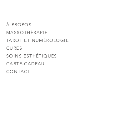
À PROPOS
MASSOTHÉRAPIE
TAROT ET NUMÉROLOGIE
CURES
SOINS ESTHÉTIQUES
CARTE-CADEAU
CONTACT
Prendre rendez-vous
410 RUE DU SUD, COWANSVILLE,
QC J2K 2X7, AU 2IÈME ÉTAGE.
3 CHEMIN VERSAN SUD, CHELSEA,
QC J9B 1S1.
514 458.2119
JUCROUCET@GMAIL.COM