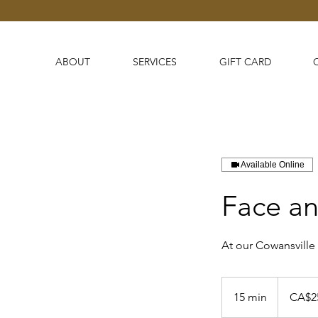
ABOUT
SERVICES
GIFT CARD
Available Online
Face an
At our Cowansville
25
Canadian
15 min
1
CA$2
dollars
5