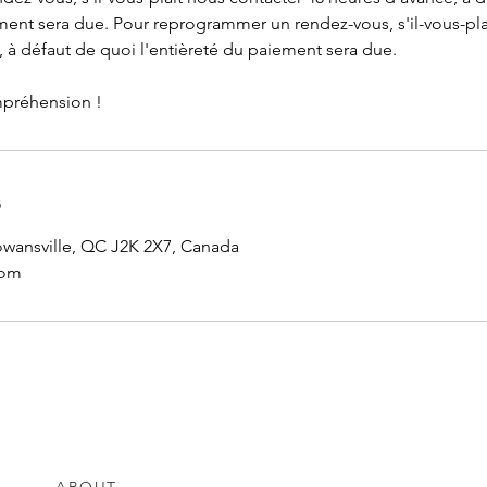
ement sera due. Pour reprogrammer un rendez-vous, s'il-vous-pla
 à défaut de quoi l'entièreté du paiement sera due.
mpréhension !
s
owansville, QC J2K 2X7, Canada
com