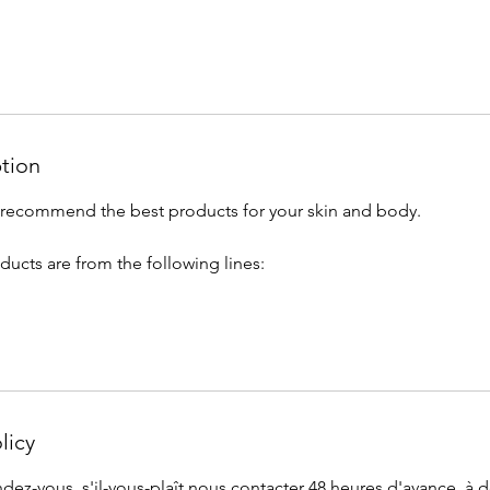
ption
n recommend the best products for your skin and body.
ucts are from the following lines:
licy
dez-vous, s'il-vous-plaît nous contacter 48 heures d'avance, à 