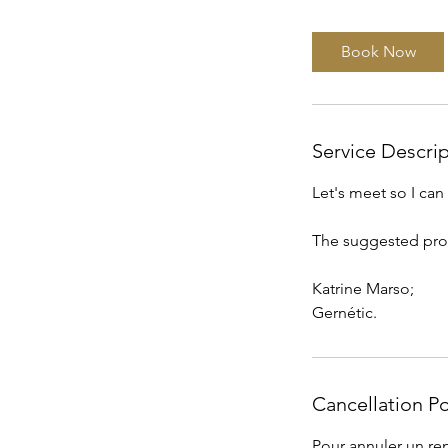
m
i
Book Now
n
Service Descri
Let's meet so I ca
The suggested prod
Katrine Marso;
Gernétic.
Cancellation Po
Pour annuler un ren