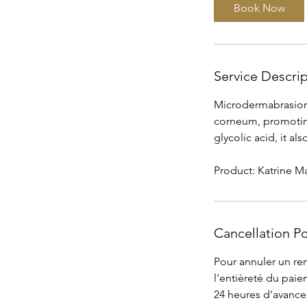
Book Now
Service Descri
Microdermabrasion,
corneum, promoting
glycolic acid, it a
Product: Katrine M
Cancellation Po
Pour annuler un ren
l'entièreté du pai
24 heures d'avance,