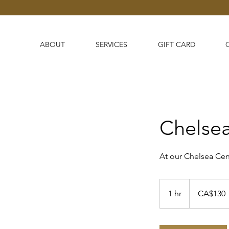
ABOUT
SERVICES
GIFT CARD
Chelsea
At our Chelsea Cen
130
Canadian
1 hr
1
CA$130
dollars
h