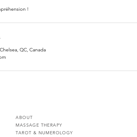
mpréhension !
s
 Chelsea, QC, Canada
com
ABOUT
MASSAGE THERAPY
TAROT & NUMEROLOGY