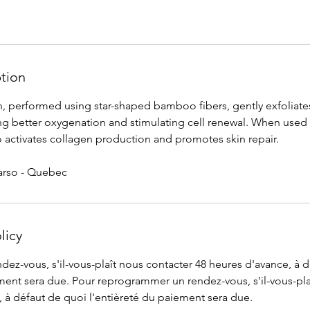
ption
 performed using star-shaped bamboo fibers, gently exfoliates
 better oxygenation and stimulating cell renewal. When used a
lso activates collagen production and promotes skin repair.
arso - Quebec
licy
dez-vous, s'il-vous-plaît nous contacter 48 heures d'avance, à 
ement sera due. Pour reprogrammer un rendez-vous, s'il-vous-pla
 à défaut de quoi l'entièreté du paiement sera due.