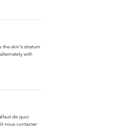
 the skin's stratum
lternately with
défaut de quoi
ît nous contacter